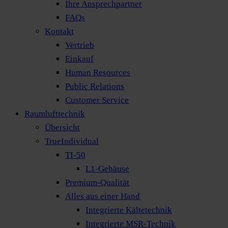
Ihre Ansprechpartner
FAQs
Kontakt
Vertrieb
Einkauf
Human Resources
Public Relations
Customer Service
Raumlufttechnik
Übersicht
TrueIndividual
TI-50
L1-Gehäuse
Premium-Qualität
Alles aus einer Hand
Integrierte Kältetechnik
Integrierte MSR-Technik