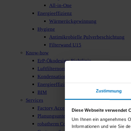
All-in-One
Energieeffizienz
Wärmerückgewinnung
Hygiene
Antimikrobielle Pulverbeschichtung
Filterwand U15
Know-how
ErP-Ökodesign-Richtlinie
Luftfilternorm
Kondensationsgefahr
Energieeffizienzlabel
Zustimmung
BIM
Services
Factory Acceptance Test
Diese Webseite verwendet 
Planungsunterstützung
Um Ihnen ein angenehmes Onli
robatherm Connect
Informationen und wie Sie d