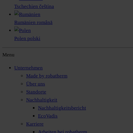
Tschechien
čeština
Rumänien
română
Polen
polski
Menu
Unternehmen
Made by robatherm
Über uns
Standorte
Nachhaltigkeit
Nachhaltigkeitsbericht
EcoVadis
Karriere
Arbeiten bei robatherm