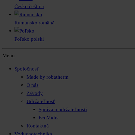
Česko
čeština
Rumunsko
română
Poľsko
polski
Menu
Spoločnosť
Made by robatherm
O nás
Závody
Udržateľnosť
Správa o udržateľnosti
EcoVadis
Kontaktná
Vzduchotechnika