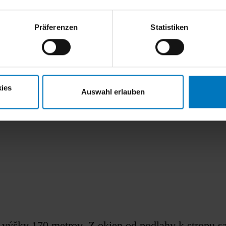
Präferenzen
Statistiken
iedu sama o sebe, začala v nedávnej dobe charak
ies
Auswahl erlauben
výšky 170 metrov. Z okien od podlahy k stropu sa