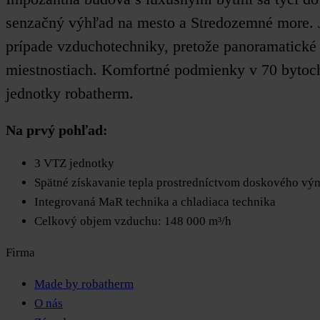
senzačný výhľad na mesto a Stredozemné more. Je 
prípade vzduchotechniky, pretože panoramatické 
miestnostiach. Komfortné podmienky v 70 bytoch
jednotky robatherm.
Na prvý pohľad:
3 VTZ jednotky
Spätné získavanie tepla prostredníctvom doskového vým
Integrovaná MaR technika a chladiaca technika
Celkový objem vzduchu: 148 000 m³/h
Firma
Made by robatherm
O nás