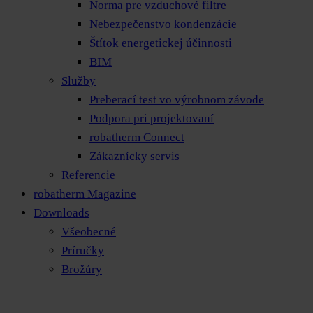
Norma pre vzduchové filtre
Nebezpečenstvo kondenzácie
Štítok energetickej účinnosti
BIM
Služby
Preberací test vo výrobnom závode
Podpora pri projektovaní
robatherm Connect
Zákaznícky servis
Referencie
robatherm Magazine
Downloads
Všeobecné
Príručky
Brožúry