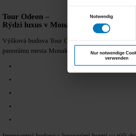
Einwilligungsauswahl
Tour Odeon –
Notwendig
Rýdzi luxus v Monaku.
Výšková budova Tour Odeon, ktorá predstavuje tr
panorámu mesta Monako.
Nur notwendige Cook
verwenden
Impozantná budova s luxusnými bytmi sa týči do 