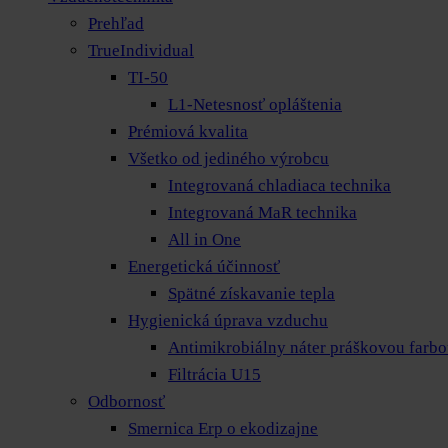
Prehľad
TrueIndividual
TI-50
L1-Netesnosť opláštenia
Prémiová kvalita
Všetko od jediného výrobcu
Integrovaná chladiaca technika
Integrovaná MaR technika
All in One
Energetická účinnosť
Spätné získavanie tepla
Hygienická úprava vzduchu
Antimikrobiálny náter práškovou farb
Filtrácia U15
Odbornosť
Smernica Erp o ekodizajne