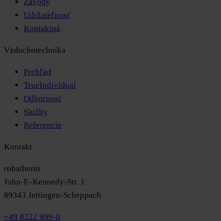
Závody
Udržateľnosť
Kontaktná
Vzduchotechnika
Prehľad
TrueIndividual
Odbornosť
Služby
Referencie
Kontakt
robatherm
John-F.-Kennedy-Str. 1
89343 Jettingen-Scheppach
+49 8222 999-0