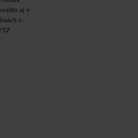
valitu aj v
lotách v
 VTZ