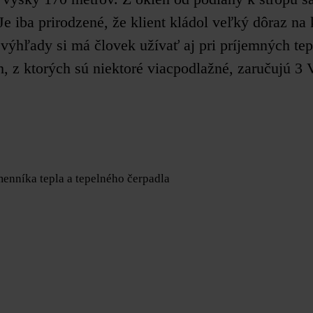
iba prirodzené, že klient kládol veľký dôraz na k
výhľady si má človek užívať aj pri príjemných tep
, z ktorých sú niektoré viacpodlažné, zaručujú 3
enníka tepla a tepelného čerpadla