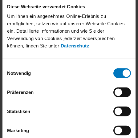
Diese Webseite verwendet Cookies
Oddych v mestskej štvrti.
Um Ihnen ein angenehmes Online-Erlebnis zu
ermöglichen, setzen wir auf unserer Webseite Cookies
Čo urobíte, keď celý kampus potrebuje flexibilné vzduchotechnické
ein. Detaillierte Informationen und wie Sie der
riešenia? Zapojenie firmy robatherm bolo nepochybne dobrým
Verwendung von Cookies jederzeit widersprechen
nápadom.
können, finden Sie unter
Datenschutz
.
Čítajte viac
Einwilligungsauswahl
Firma
Notwendig
Made by robatherm
O nás
Präferenzen
Závody
Udržateľnosť
Statistiken
Kontaktná
Vzduchotechnika
Marketing