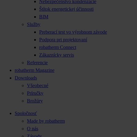
Nebezpečenstvo kondenzácie
Štítok energetickej účinnosti
BIM
Služby
Preberací test vo výrobnom závode
Podpora pri projektovaní
robatherm Connect
Zákaznícky servis
Referencie
robatherm Magazine
Downloads
Všeobecné
Príručky
Brožúry
Spoločnosť
Made by robatherm
O nás
Závody