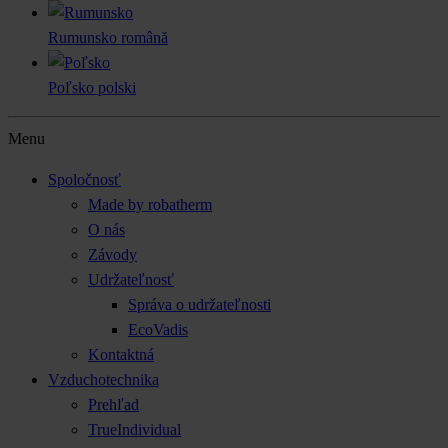
Rumunsko
română
Poľsko
polski
Menu
Spoločnosť
Made by robatherm
O nás
Závody
Udržateľnosť
Správa o udržateľnosti
EcoVadis
Kontaktná
Vzduchotechnika
Prehľad
TrueIndividual