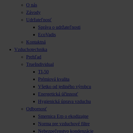
O nás
Závody
Udržateľnosť
Správa o udržateľnosti
EcoVadis
Kontaktná
Vzduchotechnika
Prehľad
TrueIndividual
TI-50
Prémiová kvalita
Všetko od jediného výrobcu
Energetická účinnosť
Hygienická úprava vzduchu
Odbornosť
Smernica Erp o ekodizajne
Norma pre vzduchové filtre
Nebezpečenstvo kondenzácie