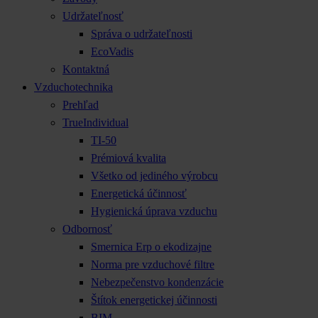
Udržateľnosť
Správa o udržateľnosti
EcoVadis
Kontaktná
Vzduchotechnika
Prehľad
TrueIndividual
TI-50
Prémiová kvalita
Všetko od jediného výrobcu
Energetická účinnosť
Hygienická úprava vzduchu
Odbornosť
Smernica Erp o ekodizajne
Norma pre vzduchové filtre
Nebezpečenstvo kondenzácie
Štítok energetickej účinnosti
BIM