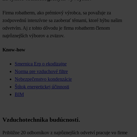
Firma robatherm, ako prémiový výrobca, sa považuje za
zodpovednú intenzívne sa zaoberať témami, ktoré hýbu našim
odvetvím. Aj z tohto dôvodu je firma robatherm členom
najrôznejších výborov a zväzov.
Know-how
Smernica Erp o ekodizajne
Norma pre vzduchové filtre
Nebezpečenstvo kondenzácie
Štítok energetickej účinnosti
BIM
Vzduchotechnika budúcnosti.
Približne 20 odborníkov z najrôznejších odvetví pracuje vo firme