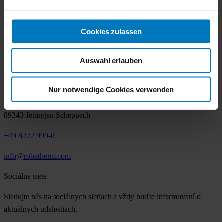
Prehľad
TrueIndividual
Odbornosť
Cookies zulassen
Služby
Referencie
Auswahl erlauben
Kontakt
Nur notwendige Cookies verwenden
robatherm
John-F.-Kennedy-Str. 1
89343 Jettingen-Scheppach
+49 8222 999-0
info@robatherm.com
Sociálne siete
Sledujte nás na sociálnych sietiach a vždy buďte informovaní o
aktuálnych udalostiach.