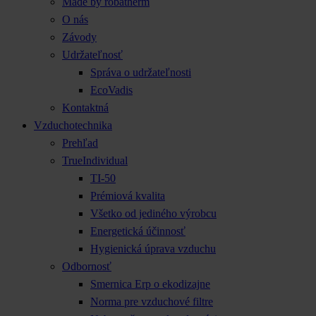
Made by robatherm
O nás
Závody
Udržateľnosť
Správa o udržateľnosti
EcoVadis
Kontaktná
Vzduchotechnika
Prehľad
TrueIndividual
TI-50
Prémiová kvalita
Všetko od jediného výrobcu
Energetická účinnosť
Hygienická úprava vzduchu
Odbornosť
Smernica Erp o ekodizajne
Norma pre vzduchové filtre