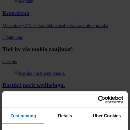
Kontaktná
Máte otázky? Naše kontaktné osoby vám ochotne poradia
Čítajte viac
Tiež by vás mohlo zaujímať:
Časopis
Rastúci pocit wellbeingu.
robatherm skúma pozitívne dopady zelených budov.
Čítajte viac
Zustimmung
Details
Über Cookies
Poverenia