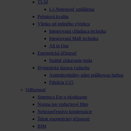
TI-50
L1-Netesnosť opláštenia
Prémiová kvalita
Všetko od jediného výrobcu
Integrovaná chladiaca technika
Integrovaná MaR technika
All in One
Energetická účinnosť
Spätné získavanie tepla
Hygienická úprava vzduchu
Antimikrobiálny náter práškovou farbou
Filtrácia U15
Odbornosť
Smernica Erp o ekodizajne
Norma pre vzduchové filtre
Nebezpečenstvo kondenzácie
Štítok energetickej účinnosti
BIM