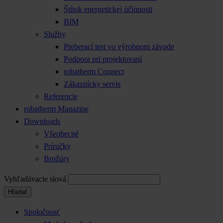
Štítok energetickej účinnosti
BIM
Služby
Preberací test vo výrobnom závode
Podpora pri projektovaní
robatherm Connect
Zákaznícky servis
Referencie
robatherm Magazine
Downloads
Všeobecné
Príručky
Brožúry
Vyhľadávacie slová
Hľadať
Spoločnosť