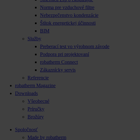
Norma pre vzduchové filtre
Nebezpečenstvo kondenzácie
Štítok energetickej účinnosti
BIM
Služby
Preberací test vo výrobnom závode
Podpora pri projektovaní
robatherm Connect
Zákaznícky servis
Referencie
robatherm Magazine
Downloads
Všeobecné
Príručky
Brožúry
Spoločnosť
Made by robatherm