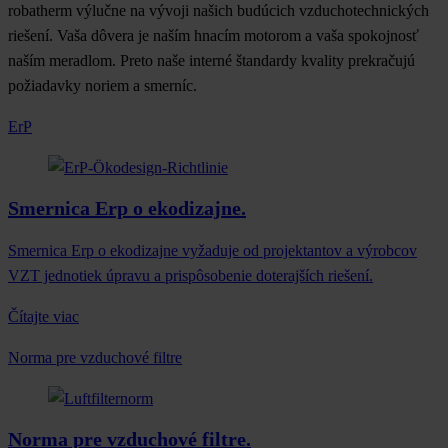
robatherm výlučne na vývoji našich budúcich vzduchotechnických
riešení. Vaša dôvera je naším hnacím motorom a vaša spokojnosť
naším meradlom. Preto naše interné štandardy kvality prekračujú
požiadavky noriem a smerníc.
ErP
Smernica Erp o ekodizajne.
Smernica Erp o ekodizajne vyžaduje od projektantov a výrobcov
VZT jednotiek úpravu a prispôsobenie doterajších riešení.
Čítajte viac
Norma pre vzduchové filtre
Norma pre vzduchové filtre.