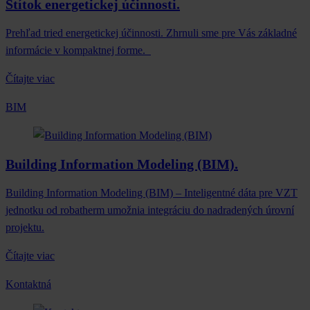
Štítok energetickej účinnosti.
Prehľad tried energetickej účinnosti. Zhrnuli sme pre Vás základné
informácie v kompaktnej forme.
Čítajte viac
BIM
Building Information Modeling (BIM).
Building Information Modeling (BIM) – Inteligentné dáta pre VZT
jednotku od robatherm umožnia integráciu do nadradených úrovní
projektu.
Čítajte viac
Kontaktná