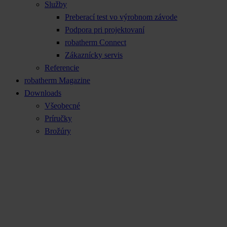
Služby
Preberací test vo výrobnom závode
Podpora pri projektovaní
robatherm Connect
Zákaznícky servis
Referencie
robatherm Magazine
Downloads
Všeobecné
Príručky
Brožúry