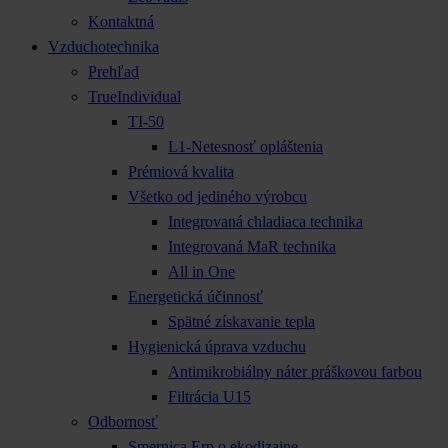
Kontaktná
Vzduchotechnika
Prehľad
TrueIndividual
TI-50
L1-Netesnosť opláštenia
Prémiová kvalita
Všetko od jediného výrobcu
Integrovaná chladiaca technika
Integrovaná MaR technika
All in One
Energetická účinnosť
Spätné získavanie tepla
Hygienická úprava vzduchu
Antimikrobiálny náter práškovou farbou
Filtrácia U15
Odbornosť
Smernica Erp o ekodizajne