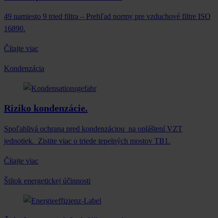
49 namiesto 9 tried filtra – Prehľad normy pre vzduchové filtre ISO
16890.
Čítajte viac
Kondenzácia
Riziko kondenzácie.
Spoľahlivá ochrana pred kondenzáciou na opláštení VZT
jednotiek. Zistite viac o triede tepelných mostov TB1.
Čítajte viac
Štítok energetickej účinnosti