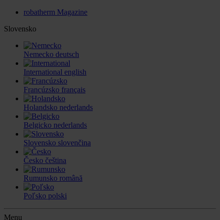
robatherm Magazine
Slovensko
Nemecko
deutsch
International
english
Francúzsko
français
Holandsko
nederlands
Belgicko
nederlands
Slovensko
slovenčina
Česko
čeština
Rumunsko
română
Poľsko
polski
Menu