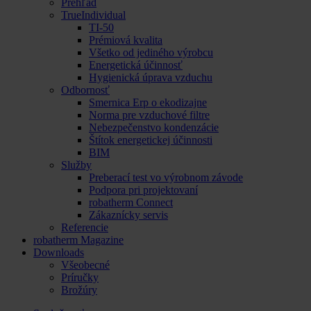
Prehľad
TrueIndividual
TI-50
Prémiová kvalita
Všetko od jediného výrobcu
Energetická účinnosť
Hygienická úprava vzduchu
Odbornosť
Smernica Erp o ekodizajne
Norma pre vzduchové filtre
Nebezpečenstvo kondenzácie
Štítok energetickej účinnosti
BIM
Služby
Preberací test vo výrobnom závode
Podpora pri projektovaní
robatherm Connect
Zákaznícky servis
Referencie
robatherm Magazine
Downloads
Všeobecné
Príručky
Brožúry