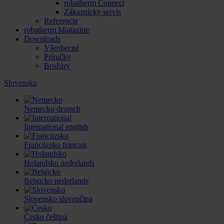
robatherm Connect
Zákaznícky servis
Referencie
robatherm Magazine
Downloads
Všeobecné
Príručky
Brožúry
Slovensko
Nemecko
deutsch
International
english
Francúzsko
français
Holandsko
nederlands
Belgicko
nederlands
Slovensko
slovenčina
Česko
čeština