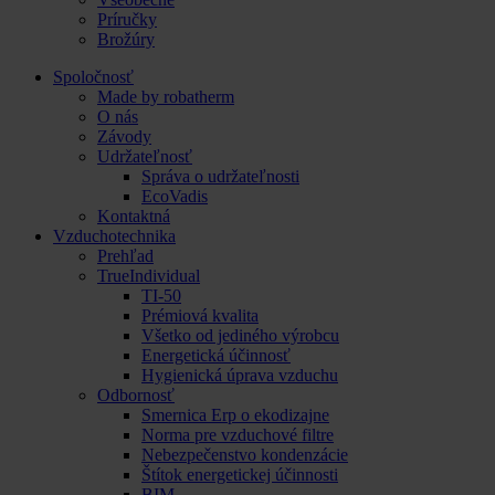
Príručky
Brožúry
Spoločnosť
Made by robatherm
O nás
Závody
Udržateľnosť
Správa o udržateľnosti
EcoVadis
Kontaktná
Vzduchotechnika
Prehľad
TrueIndividual
TI-50
Prémiová kvalita
Všetko od jediného výrobcu
Energetická účinnosť
Hygienická úprava vzduchu
Odbornosť
Smernica Erp o ekodizajne
Norma pre vzduchové filtre
Nebezpečenstvo kondenzácie
Štítok energetickej účinnosti
BIM