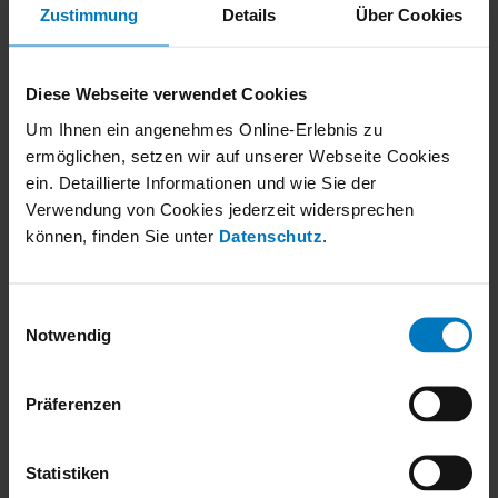
Copyright 2026. All Rights Reserved.
Zustimmung
Details
Über Cookies
Privacy Notice
Imprint
Downloads
Diese Webseite verwendet Cookies
Kontaktná
Um Ihnen ein angenehmes Online-Erlebnis zu
Vyhľadávacie slová
ermöglichen, setzen wir auf unserer Webseite Cookies
Kontakt
ein. Detaillierte Informationen und wie Sie der
Verwendung von Cookies jederzeit widersprechen
Menu
können, finden Sie unter
Datenschutz
.
Spoločnosť
Made by robatherm
O nás
Einwilligungsauswahl
Závody
Notwendig
Udržateľnosť
Správa o udržateľnosti
EcoVadis
Kontaktná
Präferenzen
Vzduchotechnika
Prehľad
TrueIndividual
Statistiken
TI-50
L1-Netesnosť opláštenia