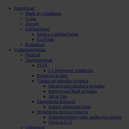
Spoločnosť
Made by robatherm
O nás
Závody
Udržateľnosť
Správa o udržateľnosti
EcoVadis
Kontaktná
Vzduchotechnika
Prehľad
TrueIndividual
TI-50
L1-Netesnosť opláštenia
Prémiová kvalita
Všetko od jediného výrobcu
Integrovaná chladiaca technika
Integrovaná MaR technika
All in One
Energetická účinnosť
Spätné získavanie tepla
Hygienická úprava vzduchu
Antimikrobiálny náter práškovou farbou
Filtrácia U15
Odbornosť