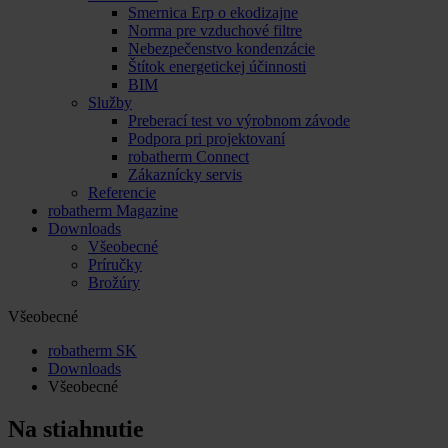
Smernica Erp o ekodizajne
Norma pre vzduchové filtre
Nebezpečenstvo kondenzácie
Štítok energetickej účinnosti
BIM
Služby
Preberací test vo výrobnom závode
Podpora pri projektovaní
robatherm Connect
Zákaznícky servis
Referencie
robatherm Magazine
Downloads
Všeobecné
Príručky
Brožúry
Všeobecné
robatherm SK
Downloads
Všeobecné
Na stiahnutie