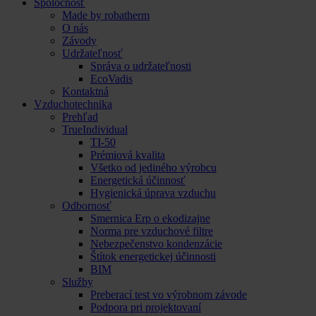
Spoločnosť
Made by robatherm
O nás
Závody
Udržateľnosť
Správa o udržateľnosti
EcoVadis
Kontaktná
Vzduchotechnika
Prehľad
TrueIndividual
TI-50
Prémiová kvalita
Všetko od jediného výrobcu
Energetická účinnosť
Hygienická úprava vzduchu
Odbornosť
Smernica Erp o ekodizajne
Norma pre vzduchové filtre
Nebezpečenstvo kondenzácie
Štítok energetickej účinnosti
BIM
Služby
Preberací test vo výrobnom závode
Podpora pri projektovaní