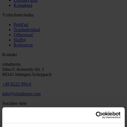
Udržateľnosť
Kontaktná
Vzduchotechnika
Prehľad
TrueIndividual
Odbornosť
Služby
Referencie
Kontakt
robatherm
John-F.-Kennedy-Str. 1
89343 Jettingen-Scheppach
+49 8222 999-0
info@robatherm.com
Sociálne siete
Sledujte nás na sociálnych sietiach a vždy buďte informovaní o
aktuálnych udalostiach.