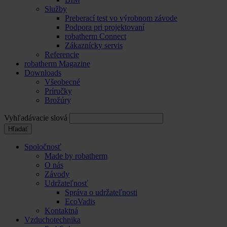
Služby
Preberací test vo výrobnom závode
Podpora pri projektovaní
robatherm Connect
Zákaznícky servis
Referencie
robatherm Magazine
Downloads
Všeobecné
Príručky
Brožúry
Vyhľadávacie slová
Hľadať
Spoločnosť
Made by robatherm
O nás
Závody
Udržateľnosť
Správa o udržateľnosti
EcoVadis
Kontaktná
Vzduchotechnika