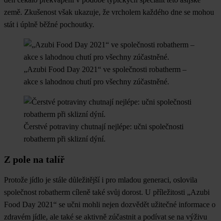
země. Zkušenost však ukazuje, že vrcholem každého dne se mohou
stát i úplně běžné pochoutky.
„Azubi Food Day 2021“ ve společnosti robatherm –
akce s lahodnou chutí pro všechny zúčastněné.
Čerstvé potraviny chutnají nejlépe: učni společnosti
robatherm při sklizní dýní.
Z pole na talíř
Protože jídlo je stále důležitější i pro mladou generaci, oslovila
společnost robatherm cíleně také svůj dorost. U příležitosti „Azubi
Food Day 2021“ se učni mohli nejen dozvědět užitečné informace o
zdravém jídle, ale také se aktivně zúčastnit a podívat se na výživu