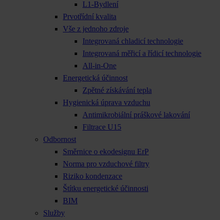
L1-Bydlení
Prvotřídní kvalita
Vše z jednoho zdroje
Integrovaná chladicí technologie
Integrovaná měřicí a řídicí technologie
All-in-One
Energetická účinnost
Zpětné získávání tepla
Hygienická úprava vzduchu
Antimikrobiální práškové lakování
Filtrace U15
Odbornost
Směrnice o ekodesignu ErP
Norma pro vzduchové filtry
Riziko kondenzace
Štítku energetické účinnosti
BIM
Služby