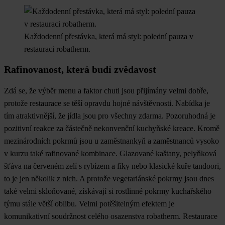
Každodenní přestávka, která má styl: polední pauza v
restauraci robatherm.
Rafinovanost, která budí zvědavost
Zdá se, že výběr menu a faktor chuti jsou přijímány velmi dobře,
protože restaurace se těší opravdu hojné návštěvnosti. Nabídka je
tím atraktivnější, že jídla jsou pro všechny zdarma. Pozoruhodná je
pozitivní reakce za částečně nekonvenční kuchyňské kreace. Kromě
mezinárodních pokrmů jsou u zaměstnankyň a zaměstnanců vysoko
v kurzu také rafinované kombinace. Glazované kaštany, pelyňková
šťáva na červeném zelí s rybízem a fíky nebo klasické kuře tandoori,
to je jen několik z nich. A protože vegetariánské pokrmy jsou dnes
také velmi skloňované, získávají si rostlinné pokrmy kuchařského
týmu stále větší oblibu. Velmi potěšitelným efektem je
komunikativní soudržnost celého osazenstva robatherm. Restaurace