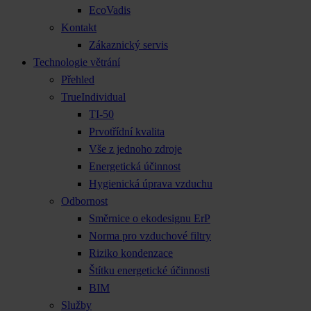
EcoVadis
Kontakt
Zákaznický servis
Technologie větrání
Přehled
TrueIndividual
TI-50
Prvotřídní kvalita
Vše z jednoho zdroje
Energetická účinnost
Hygienická úprava vzduchu
Odbornost
Směrnice o ekodesignu ErP
Norma pro vzduchové filtry
Riziko kondenzace
Štítku energetické účinnosti
BIM
Služby