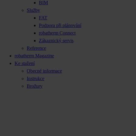
BIM
Služby
FAT
Podpora při plánování
robatherm Connect
Zákaznický servis
Reference
robatherm Magazine
Ke stažení
Obecné informace
Instrukce
Brožury