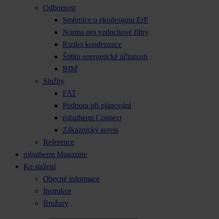
Odbornost
Směrnice o ekodesignu ErP
Norma pro vzduchové filtry
Riziko kondenzace
Štítku energetické účinnosti
BIM
Služby
FAT
Podpora při plánování
robatherm Connect
Zákaznický servis
Reference
robatherm Magazine
Ke stažení
Obecné informace
Instrukce
Brožury