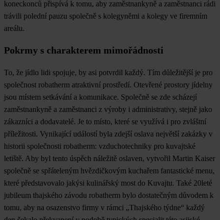
koneckonců přispívá k tomu, aby zaměstnankyně a zaměstnanci rádi
trávili polední pauzu společně s kolegyněmi a kolegy ve firemním
areálu.
Pokrmy s charakterem mimořádnosti
To, že jídlo lidi spojuje, by asi potvrdil každý. Tím důležitější je pro
společnost robatherm atraktivní prostředí. Otevřené prostory jídelny
jsou místem setkávání a komunikace. Společně se zde scházejí
zaměstnankyně a zaměstnanci z výroby i administrativy, stejně jako
zákazníci a dodavatelé. Je to místo, které se využívá i pro zvláštní
příležitosti. Vynikající událostí byla zdejší oslava největší zakázky v
historii společnosti robatherm: vzduchotechniky pro kuvajtské
letiště. Aby byl tento úspěch náležitě oslaven, vytvořil Martin Kaiser
společně se spřáteleným hvězdičkovým kuchařem fantastické menu,
které představovalo jakýsi kulinářský most do Kuvajtu. Také 20leté
jubileum thajského závodu robatherm bylo dostatečným důvodem k
tomu, aby na osazenstvo firmy v rámci „Thajského týdne“ každý
den čekalo překvapení v podobě typických specialit této asijské