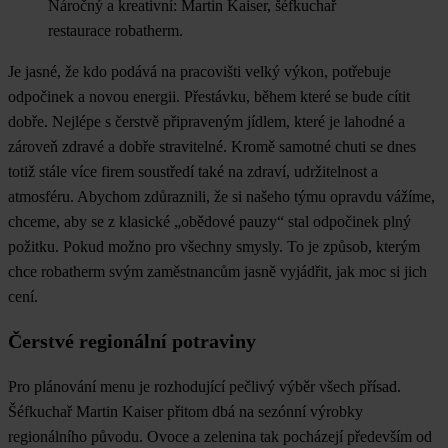
Náročný a kreativní: Martin Kaiser, šéfkuchař
restaurace robatherm.
Je jasné, že kdo podává na pracovišti velký výkon, potřebuje
odpočinek a novou energii. Přestávku, během které se bude cítit
dobře. Nejlépe s čerstvě připraveným jídlem, které je lahodné a
zároveň zdravé a dobře stravitelné. Kromě samotné chuti se dnes
totiž stále více firem soustředí také na zdraví, udržitelnost a
atmosféru. Abychom zdůraznili, že si našeho týmu opravdu vážíme,
chceme, aby se z klasické „obědové pauzy“ stal odpočinek plný
požitku. Pokud možno pro všechny smysly. To je způsob, kterým
chce robatherm svým zaměstnancům jasně vyjádřit, jak moc si jich
cení.
Čerstvé regionální potraviny
Pro plánování menu je rozhodující pečlivý výběr všech přísad.
Šéfkuchař Martin Kaiser přitom dbá na sezónní výrobky
regionálního původu. Ovoce a zelenina tak pocházejí především od