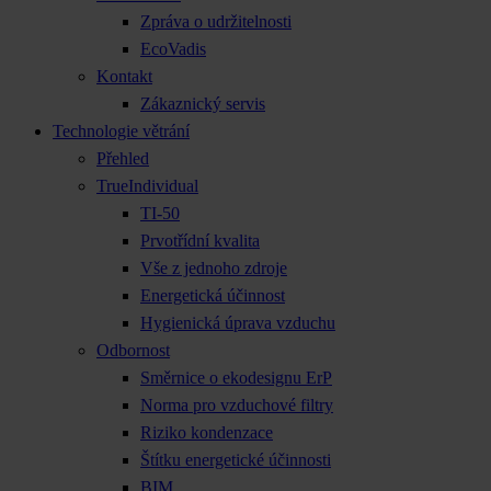
Zpráva o udržitelnosti
EcoVadis
Kontakt
Zákaznický servis
Technologie větrání
Přehled
TrueIndividual
TI-50
Prvotřídní kvalita
Vše z jednoho zdroje
Energetická účinnost
Hygienická úprava vzduchu
Odbornost
Směrnice o ekodesignu ErP
Norma pro vzduchové filtry
Riziko kondenzace
Štítku energetické účinnosti
BIM