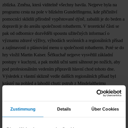
zblízka. Změna, která viditelně všechny bavila. Nejprve byla na
programu cesta na pole v blízkém Gundelfingenu, kde přičinliví
pomocníci sklidili přírodně vypěstované dýně, zabalili je do beden a
dopravili je do areálu společnosti robatherm. V teoretické části se
pak od odbornice dozvěděli spoustu užitečných informací o
významu zdravé výživy, výhodách sezónních a regionálních přísad
a zajímavostí o plánování menu u společnosti robatherm. Poté se do
hry vložil Martin Kaiser. Šéfkuchař nejprve vysvětlil základní
postupy v kuchyni, a pak mohli učni sami sáhnout po nožích, aby
pod profesionálním vedením připravili hlavní chod tohoto dne.
Výsledek z vlastní sklizně vedle dalších regionálních přísad byl
krásný na pohled a lahodil chuti: pstruh z Mindelaltheimu
konfitovaný v oleji z dýňových jader na dýni hokkaido s plamenem
opalovaným pórkem a naloženými jablky Elstar. Vlastnoručně
uvařené jídlo chutná přece jenom nejlépe.
Zustimmung
Details
Über Cookies