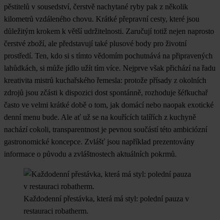
pěstitelů v sousedství, čerstvě nachytané ryby pak z několik
kilometrů vzdáleného chovu. Krátké přepravní cesty, které jsou
důležitým krokem k větší udržitelnosti. Zaručují totiž nejen naprosto
čerstvé zboží, ale představují také plusové body pro životní
prostředí. Ten, kdo si s tímto vědomím pochutnává na připravených
lahůdkách, si může jídlo užít tím více. Nejprve však přichází na řadu
kreativita mistrů kuchařského řemesla: protože přísady z okolních
zdrojů jsou zčásti k dispozici dost spontánně, rozhoduje šéfkuchař
často ve velmi krátké době o tom, jak domácí nebo naopak exotické
denní menu bude. Ale ať už se na kouřících talířích z kuchyně
nachází cokoli, transparentnost je pevnou součástí této ambiciózní
gastronomické koncepce. Zvlášť jsou například prezentovány
informace o původu a zvláštnostech aktuálních pokrmů.
Každodenní přestávka, která má styl: polední pauza v
restauraci robatherm.