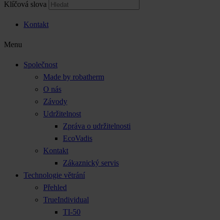
Klíčová slova
Kontakt
Menu
Společnost
Made by robatherm
O nás
Závody
Udržitelnost
Zpráva o udržitelnosti
EcoVadis
Kontakt
Zákaznický servis
Technologie větrání
Přehled
TrueIndividual
TI-50