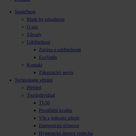
Společnost
Made by robatherm
O nás
Závody
Udržitelnost
Zpráva o udržitelnosti
EcoVadis
Kontakt
Zákaznický servis
Technologie větrání
Přehled
TrueIndividual
TI-50
Prvotřídní kvalita
Vše z jednoho zdroje
Energetická účinnost
Hygienická úprava vzduchu