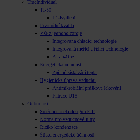
TrueIndividual
TI-50
L1-Bydlení
Prvotřídní kvalita
Vše z jednoho zdroje
Integrovaná chladicí technologie
Integrovaná měřicí a řídicí technologie
All-in-One
Energetická účinnost
Zpětné získávání tepla
Hygienická úprava vzduchu
Antimikrobiální práškové lakování
Filtrace U15
Odbornost
Směrnice o ekodesignu ErP
Norma pro vzduchové filtry
Riziko kondenzace
Štítku energetické účinnosti