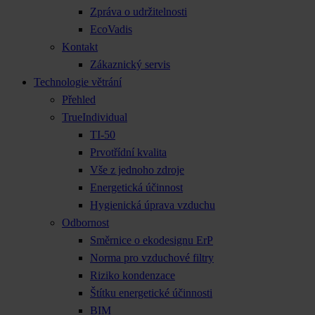
Zpráva o udržitelnosti
EcoVadis
Kontakt
Zákaznický servis
Technologie větrání
Přehled
TrueIndividual
TI-50
Prvotřídní kvalita
Vše z jednoho zdroje
Energetická účinnost
Hygienická úprava vzduchu
Odbornost
Směrnice o ekodesignu ErP
Norma pro vzduchové filtry
Riziko kondenzace
Štítku energetické účinnosti
BIM