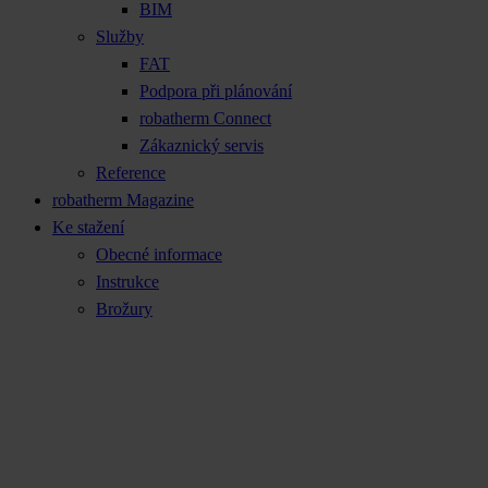
BIM
Služby
FAT
Podpora při plánování
robatherm Connect
Zákaznický servis
Reference
robatherm Magazine
Ke stažení
Obecné informace
Instrukce
Brožury