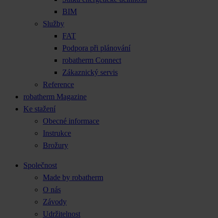
BIM
Služby
FAT
Podpora při plánování
robatherm Connect
Zákaznický servis
Reference
robatherm Magazine
Ke stažení
Obecné informace
Instrukce
Brožury
Společnost
Made by robatherm
O nás
Závody
Udržitelnost