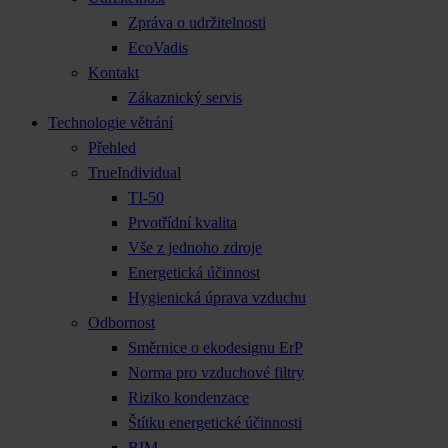
Zpráva o udržitelnosti
EcoVadis
Kontakt
Zákaznický servis
Technologie větrání
Přehled
TrueIndividual
TI-50
Prvotřídní kvalita
Vše z jednoho zdroje
Energetická účinnost
Hygienická úprava vzduchu
Odbornost
Směrnice o ekodesignu ErP
Norma pro vzduchové filtry
Riziko kondenzace
Štítku energetické účinnosti
BIM