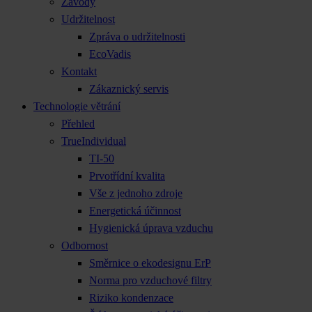
Závody
Udržitelnost
Zpráva o udržitelnosti
EcoVadis
Kontakt
Zákaznický servis
Technologie větrání
Přehled
TrueIndividual
TI-50
Prvotřídní kvalita
Vše z jednoho zdroje
Energetická účinnost
Hygienická úprava vzduchu
Odbornost
Směrnice o ekodesignu ErP
Norma pro vzduchové filtry
Riziko kondenzace