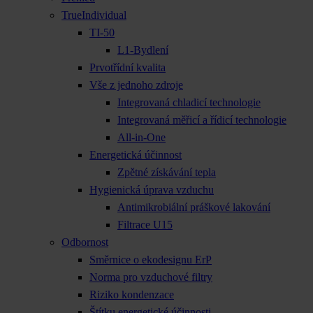
TrueIndividual
TI-50
L1-Bydlení
Prvotřídní kvalita
Vše z jednoho zdroje
Integrovaná chladicí technologie
Integrovaná měřicí a řídicí technologie
All-in-One
Energetická účinnost
Zpětné získávání tepla
Hygienická úprava vzduchu
Antimikrobiální práškové lakování
Filtrace U15
Odbornost
Směrnice o ekodesignu ErP
Norma pro vzduchové filtry
Riziko kondenzace
Štítku energetické účinnosti