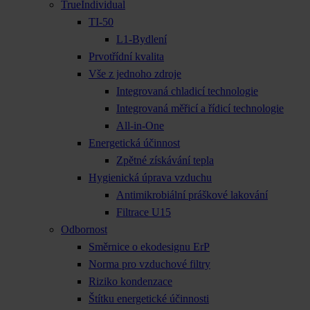
TrueIndividual
TI-50
L1-Bydlení
Prvotřídní kvalita
Vše z jednoho zdroje
Integrovaná chladicí technologie
Integrovaná měřicí a řídicí technologie
All-in-One
Energetická účinnost
Zpětné získávání tepla
Hygienická úprava vzduchu
Antimikrobiální práškové lakování
Filtrace U15
Odbornost
Směrnice o ekodesignu ErP
Norma pro vzduchové filtry
Riziko kondenzace
Štítku energetické účinnosti