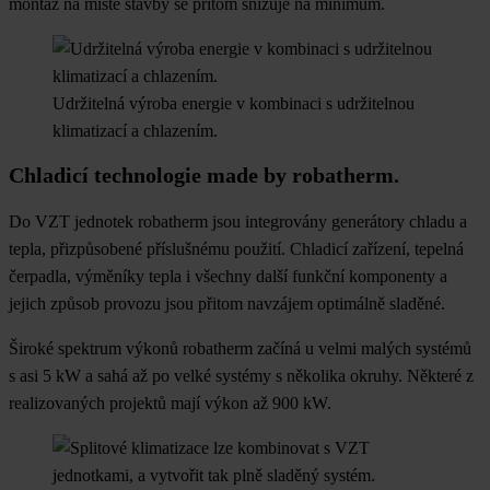
montáž na místě stavby se přitom snižuje na minimum.
Udržitelná výroba energie v kombinaci s udržitelnou
klimatizací a chlazením.
Chladicí technologie made by robatherm.
Do VZT jednotek robatherm jsou integrovány generátory chladu a
tepla, přizpůsobené příslušnému použití. Chladicí zařízení, tepelná
čerpadla, výměníky tepla i všechny další funkční komponenty a
jejich způsob provozu jsou přitom navzájem optimálně sladěné.
Široké spektrum výkonů robatherm začíná u velmi malých systémů
s asi 5 kW a sahá až po velké systémy s několika okruhy. Některé z
realizovaných projektů mají výkon až 900 kW.