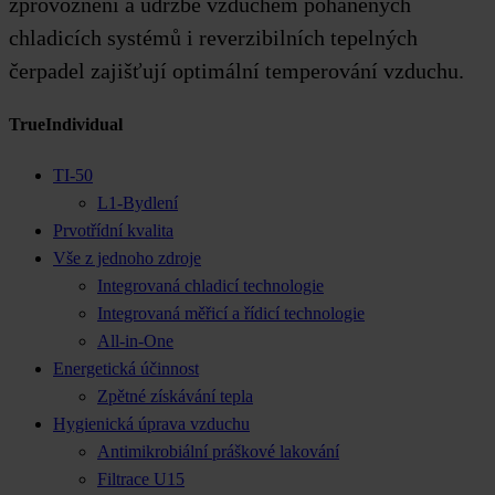
zprovoznění a údržbě vzduchem poháněných
chladicích systémů i reverzibilních tepelných
čerpadel zajišťují optimální temperování vzduchu.
TrueIndividual
TI-50
L1-Bydlení
Prvotřídní kvalita
Vše z jednoho zdroje
Integrovaná chladicí technologie
Integrovaná měřicí a řídicí technologie
All-in-One
Energetická účinnost
Zpětné získávání tepla
Hygienická úprava vzduchu
Antimikrobiální práškové lakování
Filtrace U15