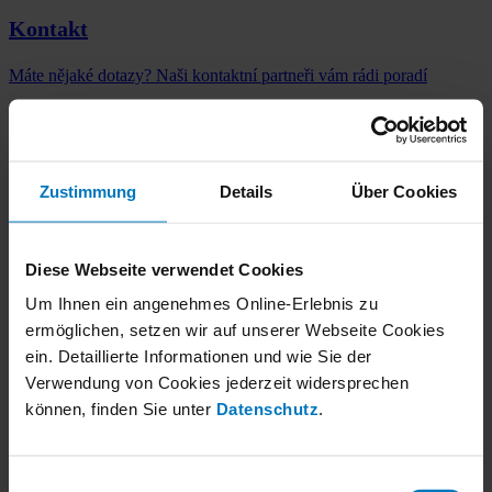
Kontakt
Máte nějaké dotazy? Naši kontaktní partneři vám rádi poradí
Čtěte více
Společnost
Zustimmung
Details
Über Cookies
Made by robatherm
O nás
Závody
Diese Webseite verwendet Cookies
Udržitelnost
Um Ihnen ein angenehmes Online-Erlebnis zu
Kontakt
ermöglichen, setzen wir auf unserer Webseite Cookies
ein. Detaillierte Informationen und wie Sie der
Vzduchotechnika
Verwendung von Cookies jederzeit widersprechen
können, finden Sie unter
Datenschutz
.
Přehled
TrueIndividual
Odbornost
Einwilligungsauswahl