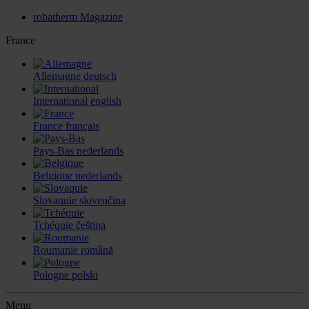
robatherm Magazine
France
Allemagne
deutsch
International
english
France
français
Pays-Bas
nederlands
Belgique
nederlands
Slovaquie
slovenčina
Tchéquie
čeština
Roumanie
română
Pologne
polski
Menu