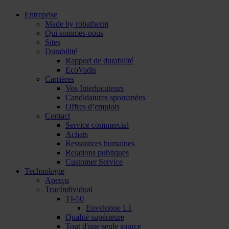
Entreprise
Made by robatherm
Qui sommes-nous
Sites
Durabilité
Rapport de durabilité
EcoVadis
Carrières
Vos Interlocuteurs
Candidatures spontanées
Offres d’emplois
Contact
Service commercial
Achats
Ressources humaines
Relations publiques
Customer Service
Technologie
Aperçu
TrueIndividual
TI-50
Enveloppe L1
Qualité supérieure
Tout d'une seule source