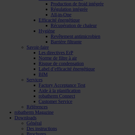
Production de froid intégrée
Régulation intégrée
All-in-One
Efficacité énergétique
Récupération de chaleur
Hygiène
Revêtement antimicrobien
Barrière filtrante
Savoir-faire
Les directives ErP
Norme de filtre à air
Risque de condensation
Label d’efficacité énergétique
BIM
Services
Factory Acceptance Test
Aide à la planification
robatherm Connect
Customer Service
Références
robatherm Magazine
Downloads
Général
Des instructions
Brochures