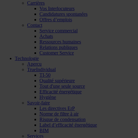
Carrières
Vos Interlocuteurs
Candidatures spontanées
Offres d’emplois
Contact
Service commercial
Achats
Ressources humaines
Relations publiques
Customer Service
Technologie
Aperçu
TrueIndividual
TI-50
Qualité supérieure
Tout d'une seule source
Efficacité énergétique
Hygiène
Savoir-faire
Les directives ErP
Norme de filtre à air
Risque de condensation
Label d’efficacité énergétique
BIM
Services