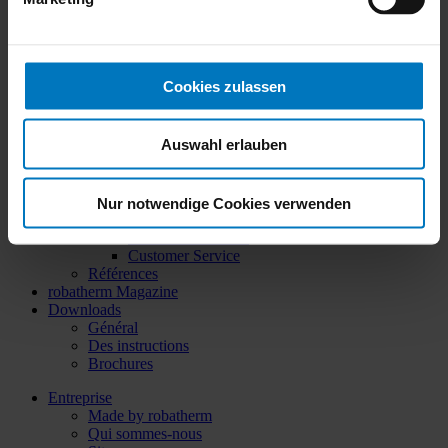
Récupération de chaleur
Hygiène
Revêtement antimicrobien
Barrière filtrante
Savoir-faire
Cookies zulassen
Les directives ErP
Norme de filtre à air
Risque de condensation
Auswahl erlauben
Label d’efficacité énergétique
BIM
Services
Factory Acceptance Test
Nur notwendige Cookies verwenden
Aide à la planification
robatherm Connect
Customer Service
Références
robatherm Magazine
Downloads
Général
Des instructions
Brochures
Entreprise
Made by robatherm
Qui sommes-nous