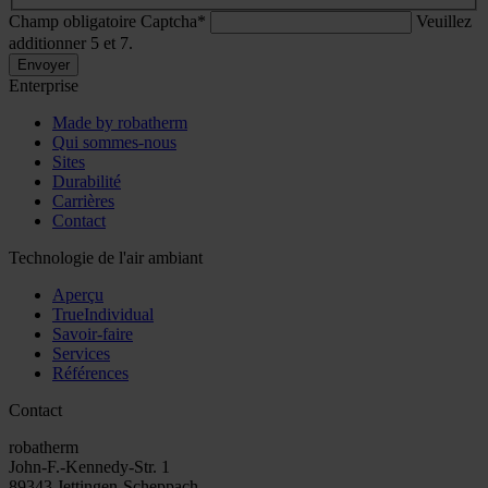
Champ obligatoire
Captcha
*
Veuillez
additionner 5 et 7.
Envoyer
Enterprise
Made by robatherm
Qui sommes-nous
Sites
Durabilité
Carrières
Contact
Technologie de l'air ambiant
Aperçu
TrueIndividual
Savoir-faire
Services
Références
Contact
robatherm
John-F.-Kennedy-Str. 1
89343 Jettingen-Scheppach