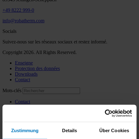
+49 8222 999-0
info@robatherm.com
Socials
Suivez-nous sur les réseaux sociaux et restez informé.
Copyright 2026. All Rights Reserved.
Enseigne
Protection des données
Downloads
Contact
Mots-clés
Contact
Menu
Entreprise
Made by robatherm
Zustimmung
Details
Über Cookies
Qui sommes-nous