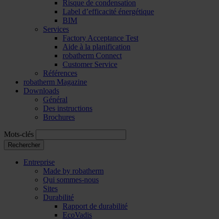
Risque de condensation
Label d’efficacité énergétique
BIM
Services
Factory Acceptance Test
Aide à la planification
robatherm Connect
Customer Service
Références
robatherm Magazine
Downloads
Général
Des instructions
Brochures
Mots-clés
Rechercher
Entreprise
Made by robatherm
Qui sommes-nous
Sites
Durabilité
Rapport de durabilité
EcoVadis