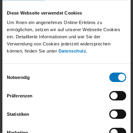
Sites
Durabilité
Rapport de durabilité
Diese Webseite verwendet Cookies
EcoVadis
Carrières
Um Ihnen ein angenehmes Online-Erlebnis zu
Vos Interlocuteurs
ermöglichen, setzen wir auf unserer Webseite Cookies
Candidatures spontanées
ein. Detaillierte Informationen und wie Sie der
Offres d’emplois
Contact
Verwendung von Cookies jederzeit widersprechen
Service commercial
können, finden Sie unter
Datenschutz
.
Achats
Ressources humaines
Relations publiques
Customer Service
Einwilligungsauswahl
Technologie
Notwendig
Aperçu
TrueIndividual
TI-50
Präferenzen
Enveloppe L1
Qualité supérieure
Tout d'une seule source
Production de froid intégrée
Statistiken
Régulation intégrée
All-in-One
Efficacité énergétique
Marketing