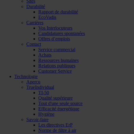
Sites
Durabilité
Rapport de durabilité
EcoVadis
Carrières
Vos Interlocuteurs
Candidatures spontanées
Offres d’emplois
Contact
Service commercial
Achats
Ressources humaines
Relations publiques
Customer Service
Technologie
Aperçu
TrueIndividual
TI-50
Qualité supérieure
Tout d'une seule source
Efficacité énergétique
Hygiène
Savoir-faire
Les directives ErP
Norme de filtre à air