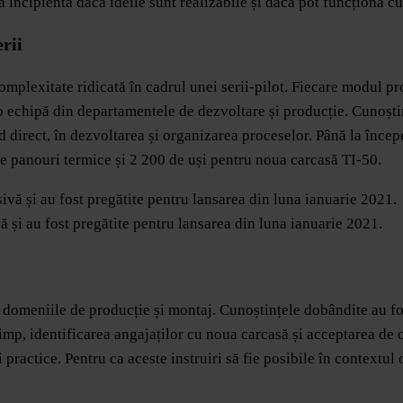
ză incipientă dacă ideile sunt realizabile și dacă pot funcționa cu
rii
mplexitate ridicată în cadrul unei serii-pilot. Fiecare modul pr
 o echipă din departamentele de dezvoltare și producție. Cunoșt
od direct, în dezvoltarea și organizarea proceselor. Până la înce
 de panouri termice și 2 200 de uși pentru noua carcasă TI-50.
vă și au fost pregătite pentru lansarea din luna ianuarie 2021.
din domeniile de producție și montaj. Cunoștințele dobândite au fo
timp, identificarea angajaților cu noua carcasă și acceptarea de c
și practice. Pentru ca aceste instruiri să fie posibile în contextu