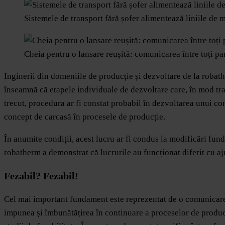
Sistemele de transport fără șofer alimentează liniile de
Cheia pentru o lansare reușită: comunicarea între toți par
Inginerii din domeniile de producție și dezvoltare de la robat
înseamnă că etapele individuale de dezvoltare care, în mod tra
trecut, procedura ar fi constat probabil în dezvoltarea unui con
concept de carcasă în procesele de producție.
În anumite condiții, acest lucru ar fi condus la modificări fun
robatherm a demonstrat că lucrurile au funcționat diferit cu 
Fezabil? Fezabil!
Cel mai important fundament este reprezentat de o comunicare t
impunea și îmbunătățirea în continuare a proceselor de producți