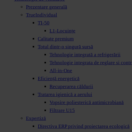
Prezentare generală
TrueIndividual
TI-50
L1-Locuințe
Calitate premium
Totul dintr-o singură sursă
Tehnologie integrată a refrigerării
Tehnologie integrata de reglare si contr
All-in-One
Eficiență energetică
Recuperarea căldurii
Tratarea igienică a aerului
Vopsire poliesterică antimicrobiană
Filtrare U15
Expertiză
Directiva ERP privind proiectarea ecologică