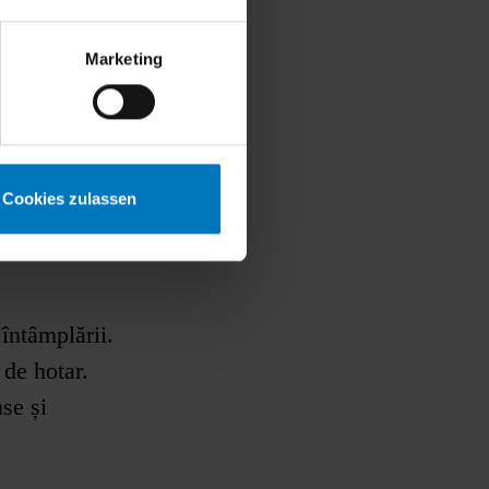
Marketing
Cookies zulassen
întâmplării.
 de hotar.
nse și