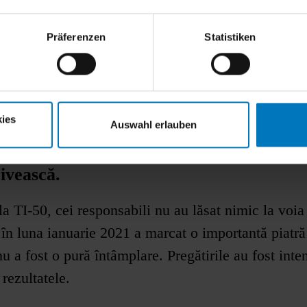
Präferenzen
Statistiken
ies
Auswahl erlauben
rivească.
a TI-50, cei responsabili nu au lăsat nimic la voia 
 în luna ianuarie 2021 a marcat o importantă piatră
nu a fost o pură întâmplare. Pregătirile au fost inte
 rezultatele.