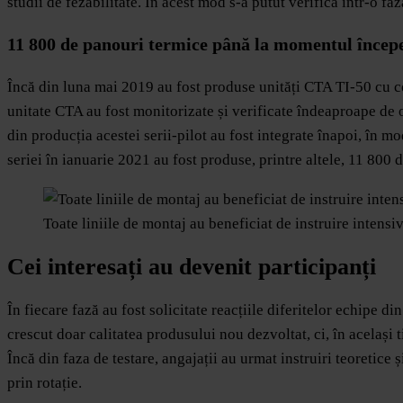
studii de fezabilitate. În acest mod s-a putut verifica într-o fa
11 800 de panouri termice până la momentul începe
Încă din luna mai 2019 au fost produse unități CTA TI-50 cu co
unitate CTA au fost monitorizate și verificate îndeaproape de
din producția acestei serii-pilot au fost integrate înapoi, în m
seriei în ianuarie 2021 au fost produse, printre altele, 11 800
Toate liniile de montaj au beneficiat de instruire intensi
Cei interesați au devenit participanți
În fiecare fază au fost solicitate reacțiile diferitelor echipe 
crescut doar calitatea produsului nou dezvoltat, ci, în același 
Încă din faza de testare, angajații au urmat instruiri teoretice 
prin rotație.