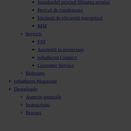
Standardul privind filtrarea aerului
Pericol de condensare
Etichetă de eficiență energetică
BIM
Servicii
FAT
Asistență la proiectare
robatherm Connect
Customer Service
Referințe
robatherm Magazine
Downloads
Aspecte generale
Instrucțiuni
Broșuri