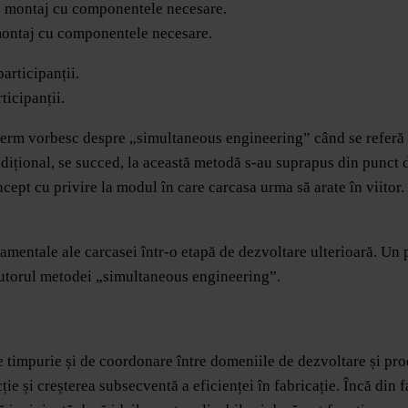
 montaj cu componentele necesare.
ticipanții.
herm vorbesc despre „simultaneous engineering” când se referă l
dițional, se succed, la această metodă s-au suprapus din punct d
cept cu privire la modul în care carcasa urma să arate în viitor.
damentale ale carcasei într-o etapă de dezvoltare ulterioară. Un
ajutorul metodei „simultaneous engineering”.
impurie și de coordonare între domeniile de dezvoltare și produ
e și creșterea subsecventă a eficienței în fabricație. Încă din fa