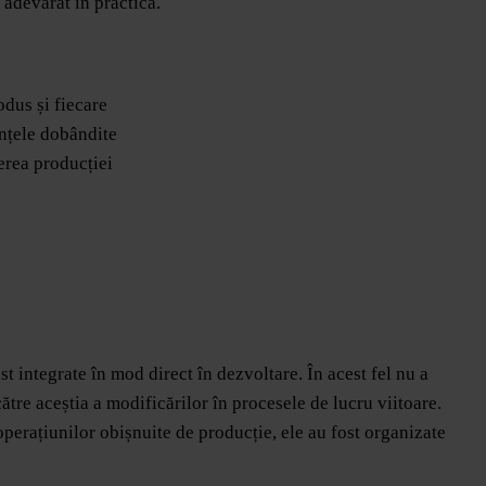
 adevărat în practică.
odus și fiecare
ințele dobândite
perea producției
st integrate în mod direct în dezvoltare. În acest fel nu a
ătre aceștia a modificărilor în procesele de lucru viitoare.
l operațiunilor obișnuite de producție, ele au fost organizate