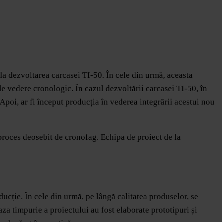
a dezvoltarea carcasei TI-50. În cele din urmă, aceasta
e vedere cronologic. În cazul dezvoltării carcasei TI-50, în
 Apoi, ar fi început producția în vederea integrării acestui nou
 proces deosebit de cronofag. Echipa de proiect de la
cție. În cele din urmă, pe lângă calitatea produselor, se
za timpurie a proiectului au fost elaborate prototipuri și