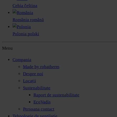
Cehia
čeština
România
română
Polonia
polski
Menu
Compania
Made by robatherm
Despre noi
Locații
Sustenabilitate
Raport de sustenabilitate
EcoVadis
Persoana contact
Tehnologie de ventilație