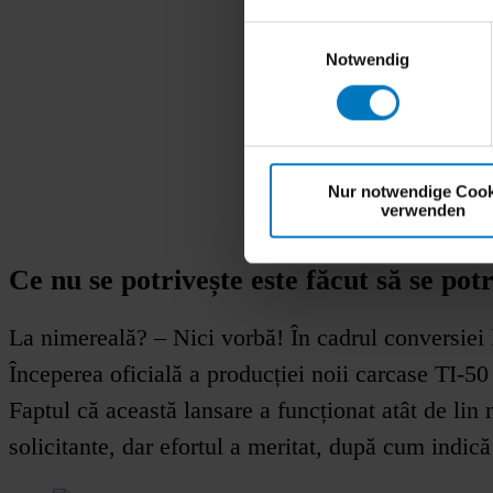
Einwilligungsauswahl
Notwendig
Nur notwendige Cook
verwenden
Ce nu se potrivește este făcut să se pot
La nimereală? – Nici vorbă! În cadrul conversiei l
Începerea oficială a producției noii carcase TI-50
Faptul că această lansare a funcționat atât de lin 
solicitante, dar efortul a meritat, după cum indică