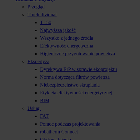
Przegląd
TrueIndividual
TI-50
Najwyższa jakość
Wszystko z jednego źródła
Efektywność energetyczna
Higieniczne przygotowanie powietrza
Ekspertyza
Dyrektywa ErP w sprawie ekoprojektu
Norma dotycząca filtrów powietrza
Niebezpieczeństwo skraplania
Etykieta efektywności energetycznej
BIM
Usługi
FAT
Pomoc podczas projektowania
robatherm Connect
Obsługa klienta