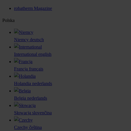
robatherm Magazine
Polska
Niemcy
deutsch
International
english
Francja
français
Holandia
nederlands
Belgia
nederlands
Słowacja
slovenčina
Czechy
čeština