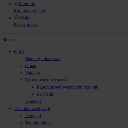
Rumunia
română
Polska
polski
Menu
Firma
Made by robatherm
O nas
Zakłady
Zrównoważony rozwój
Raport zrównoważonego rozwoju
EcoVadis
Kontakty
Technika wentylacji
Przegląd
TrueIndividual