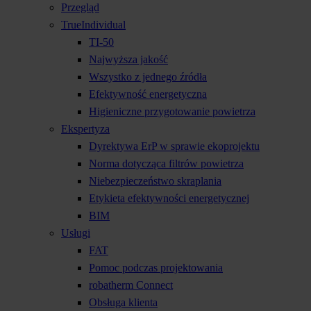
Przegląd
TrueIndividual
TI-50
Najwyższa jakość
Wszystko z jednego źródła
Efektywność energetyczna
Higieniczne przygotowanie powietrza
Ekspertyza
Dyrektywa ErP w sprawie ekoprojektu
Norma dotycząca filtrów powietrza
Niebezpieczeństwo skraplania
Etykieta efektywności energetycznej
BIM
Usługi
FAT
Pomoc podczas projektowania
robatherm Connect
Obsługa klienta