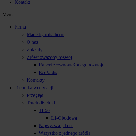
Kontakt
Menu
Firma
Made by robatherm
O nas
Zakłady
Zrównoważony rozwój
Raport zrównoważonego rozwoju
EcoVadis
Kontakty
Technika wentylacji
Przegląd
TrueIndividual
TI-50
L1-Obudowa
Najwyższa jakość
Wszystko z jednego źródła