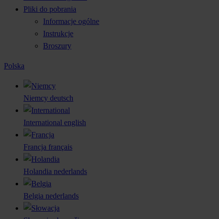
Pliki do pobrania
Informacje ogólne
Instrukcje
Broszury
Polska
Niemcy
deutsch
International
english
Francja
français
Holandia
nederlands
Belgia
nederlands