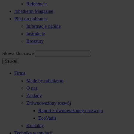
Referencje
robatherm Magazine
Pliki do pobrania
Informacje ogólne
Instrukcje
Broszury
Słowa kluczowe
Szukaj
Firma
Made by robatherm
O nas
Zakłady
Zrównoważony rozwój
Raport zrównoważonego rozwoju
EcoVadis
Kontakty
Technika wentylacji