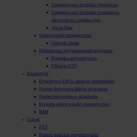
Zintegrowana technika chłodnicza
Zintegrowana technika pomiarowa,
sterownicza i regulacyjna
All-in-One
Efektywność energetyczna
Odzysk ciepła
Higieniczne przygotowanie powietrza
Powłoka antyseptyczna
Filtracja U15
Ekspertyza
Dyrektywa ErP w sprawie ekoprojektu
Norma dotycząca filtrów powietrza
Niebezpieczeństwo skraplania
Etykieta efektywności energetycznej
BIM
Usługi
FAT
Pomoc podczas projektowania