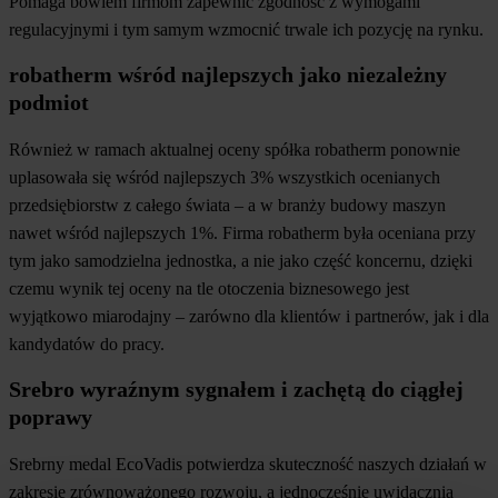
Pomaga bowiem firmom zapewnić zgodność z wymogami
regulacyjnymi i tym samym wzmocnić trwale ich pozycję na rynku.
robatherm wśród najlepszych jako niezależny
podmiot
Również w ramach aktualnej oceny spółka robatherm ponownie
uplasowała się wśród najlepszych 3% wszystkich ocenianych
przedsiębiorstw z całego świata – a w branży budowy maszyn
nawet wśród najlepszych 1%. Firma robatherm była oceniana przy
tym jako samodzielna jednostka, a nie jako część koncernu, dzięki
czemu wynik tej oceny na tle otoczenia biznesowego jest
wyjątkowo miarodajny – zarówno dla klientów i partnerów, jak i dla
kandydatów do pracy.
Srebro wyraźnym sygnałem i zachętą do ciągłej
poprawy
Srebrny medal EcoVadis potwierdza skuteczność naszych działań w
zakresie zrównoważonego rozwoju, a jednocześnie uwidacznia