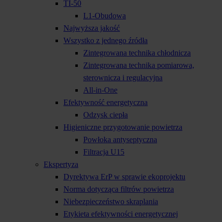
TI-50
L1-Obudowa
Najwyższa jakość
Wszystko z jednego źródła
Zintegrowana technika chłodnicza
Zintegrowana technika pomiarowa,
sterownicza i regulacyjna
All-in-One
Efektywność energetyczna
Odzysk ciepła
Higieniczne przygotowanie powietrza
Powłoka antyseptyczna
Filtracja U15
Ekspertyza
Dyrektywa ErP w sprawie ekoprojektu
Norma dotycząca filtrów powietrza
Niebezpieczeństwo skraplania
Etykieta efektywności energetycznej