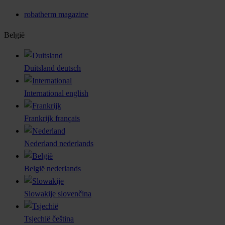
robatherm magazine
België
Duitsland
deutsch
International
english
Frankrijk
français
Nederland
nederlands
België
nederlands
Slowakije
slovenčina
Tsjechië
čeština