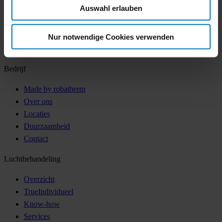
Auswahl erlauben
Overzicht van de belangrijkste resultaten van het
robatherm-onderzoek:
Nur notwendige Cookies verwenden
Bedrijf
Made by robatherm
Over ons
Locaties
Duurzaamheid
Contact
Luchtbehandeling
Overzicht
TrueIndividueel
Know-how
Services