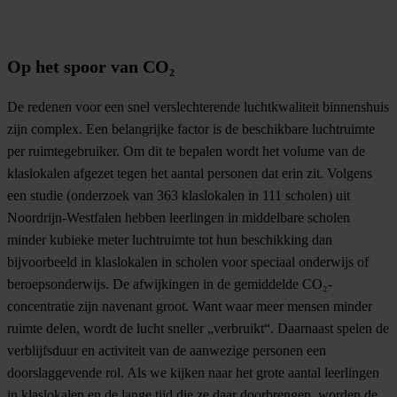
Op het spoor van CO₂
De redenen voor een snel verslechterende luchtkwaliteit binnenshuis
zijn complex. Een belangrijke factor is de beschikbare luchtruimte
per ruimtegebruiker. Om dit te bepalen wordt het volume van de
klaslokalen afgezet tegen het aantal personen dat erin zit. Volgens
een studie (onderzoek van 363 klaslokalen in 111 scholen) uit
Noordrijn-Westfalen hebben leerlingen in middelbare scholen
minder kubieke meter luchtruimte tot hun beschikking dan
bijvoorbeeld in klaslokalen in scholen voor speciaal onderwijs of
beroepsonderwijs. De afwijkingen in de gemiddelde CO₂-
concentratie zijn navenant groot. Want waar meer mensen minder
ruimte delen, wordt de lucht sneller „verbruikt“. Daarnaast spelen de
verblijfsduur en activiteit van de aanwezige personen een
doorslaggevende rol. Als we kijken naar het grote aantal leerlingen
in klaslokalen en de lange tijd die ze daar doorbrengen, worden de