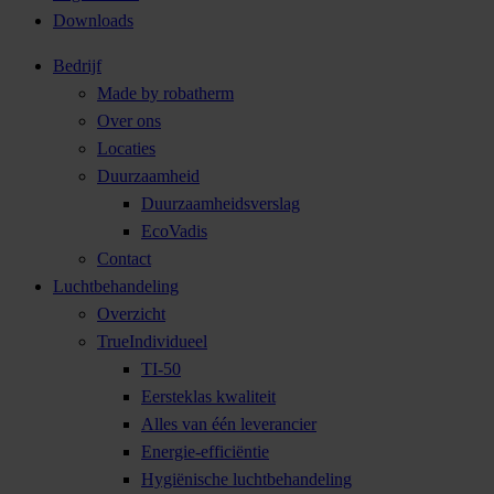
Downloads
Bedrijf
Made by robatherm
Over ons
Locaties
Duurzaamheid
Duurzaamheidsverslag
EcoVadis
Contact
Luchtbehandeling
Overzicht
TrueIndividueel
TI-50
Eersteklas kwaliteit
Alles van één leverancier
Energie-efficiëntie
Hygiënische luchtbehandeling