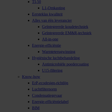
TI-50
L1-Omkasting
Eersteklas kwaliteit
Alles van één leverancier
Geïntegreerde koudetechniek
Geïntegreerde EM&R-techniek
All-in-one
Energie-efficiëntie
Warmteterugwinning
Hygiënische luchtbehandeling
Antimicrobiële poedercoating
U15-filtering
Know-how
ErP-ecodesign-richtlijn
Luchtfilternorm
Condensatiegevaar
Energie-efficiëntielabel
BIM