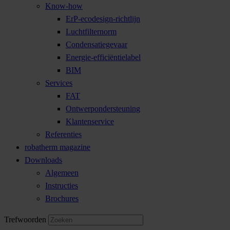
Know-how
ErP-ecodesign-richtlijn
Luchtfilternorm
Condensatiegevaar
Energie-efficiëntielabel
BIM
Services
FAT
Ontwerpondersteuning
Klantenservice
Referenties
robatherm magazine
Downloads
Algemeen
Instructies
Brochures
Trefwoorden