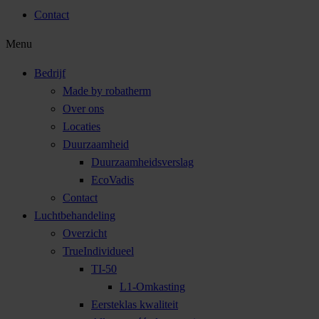
Contact
Menu
Bedrijf
Made by robatherm
Over ons
Locaties
Duurzaamheid
Duurzaamheidsverslag
EcoVadis
Contact
Luchtbehandeling
Overzicht
TrueIndividueel
TI-50
L1-Omkasting
Eersteklas kwaliteit