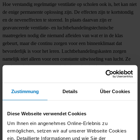
Hoe verstandig regelmatige ventilatie op scholen ook is, het kan niet
de enige permanente oplossing zijn. De effecten zijn te kortstondig
en de neveneffecten te storend. In plaats daarvan zijn er
geavanceerde ventilatie- en luchtbehandelingstechnische
maatregelen nodig die niemand afleiden van wat er in de klas
gebeurt, maar die continu zorgen voor een binnenklimaat dat
bevorderlijk is voor het leren. Luchtbehandelingskasten zorgen
namelijk niet alleen voor een constante uitwisseling van lucht. Ze
regelen ook de temperatuur, de luchtvochtigheid en filteren
schadelijke stoffen. Hoe betrouwbaar dergelijke systemen
functioneren is al dag na dag merkbaar en meetbaar in veel moderne
schoolgebouwen. Een van de vele voorbeelden waarop robatherm
Zustimmung
Details
Über Cookies
kan wijzen is het gymnasium Diedorf, dat o.a. werd bekroond met
de Duitse architectuurprijs.
Diese Webseite verwendet Cookies
Nagevraagd: hoe leerkrachten de lucht in scholen
Um Ihnen ein angenehmes Online-Erlebnis zu
beoordelen
ermöglichen, setzen wir auf unserer Webseite Cookies
ein. Detaillierte Informationen und wie Sie der