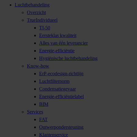
Luchtbehandeling
Overzicht
TrueIndividueel
TI-50
Eersteklas kwaliteit
Alles van één leverancier
Energie-efficiëntie
Hygiënische luchtbehandeling
Know-how
ErP-ecodesign-richtlijn
Luchtfilternorm
Condensatiegevaar
Energie-efficiëntielabel
BIM
Services
FAT
Ontwerpondersteuning
Klantenservice