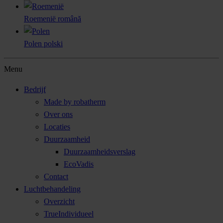
Roemenië
română
Polen
polski
Menu
Bedrijf
Made by robatherm
Over ons
Locaties
Duurzaamheid
Duurzaamheidsverslag
EcoVadis
Contact
Luchtbehandeling
Overzicht
TrueIndividueel