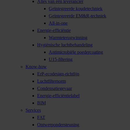
Alles van één leverancier
Geïntegreerde koudetechniek
Geïntegreerde EM&R-techniek
All-in-one
Energie-efficiëntie
Warmteterugwinning
Hygiënische luchtbehandeling
Antimicrobiële poedercoating
U15-filtering
Know-how
ErP-ecodesign-richtlijn
Luchtfilternorm
Condensatiegevaar
Energie-efficiëntielabel
BIM
Services
FAT
Ontwerpondersteuning